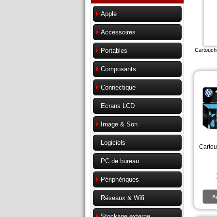
Apple
Accessoires
Cartouch
Portables
Composants
Connectique
Ecrans LCD
Image & Son
Logiciels
Cartou
PC de bureau
Périphériques
Aj
Réseaux & Wifi
Stockage externe