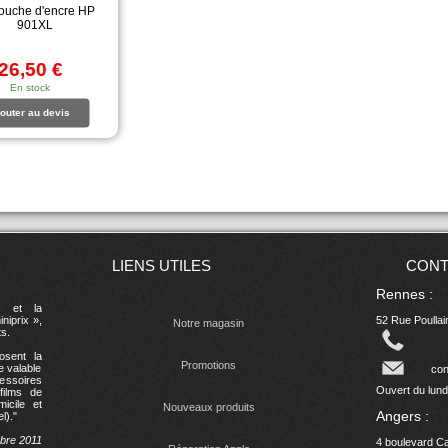
ouche d'encre HP
901XL
26,50 €
En stock
outer au devis
LIENS UTILES
CONT
Rennes :
, et la
niprix »,
52 Rue Poulla
Notre magasin
s.
osent la
Promotions
e valable
con
essoires
Ouvert du lund
films de
icile et
Nouveaux produits
Angers :
l)."
bre 2011
4 boulevard C