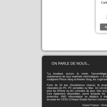
Cart
Aj
ON PARLE DE NOUS...
"La boutique assure la vente, l'assemblage
maintenance de tous matériels informatiques. « À mi
soulignent Phoun Vang et Antoine Vong, les cogérant
Forts de 10 ans d'expérience chacun, ils prop
réparation de PC, PC portables ou Mac. Un servic
pour les iPhone ou les consoles de jeux. Des acc
sont également disponibles, parmi lesquels les 
protection. VNG Informatique se déplace à dom
accepte les CESU (Chèque Emploi Service Universe
Ouest-France - Octo