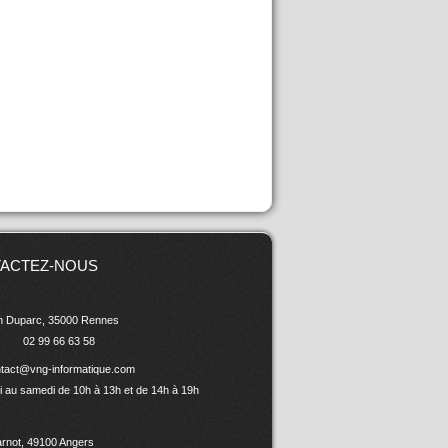
ACTEZ-NOUS
in Duparc, 35000 Rennes
02 99 66 63 58
tact@vng-informatique.com
i au samedi de 10h à 13h et de 14h à 19h
arnot, 49100 Angers