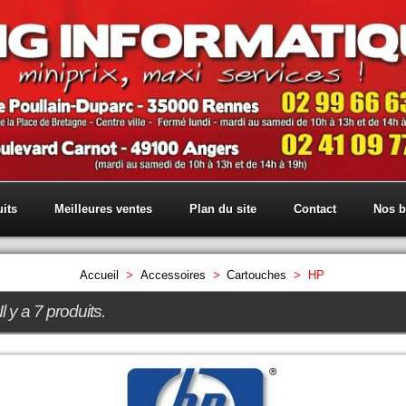
its
Meilleures ventes
Plan du site
Contact
Nos b
Accueil
>
Accessoires
>
Cartouches
>
HP
Il y a 7 produits.