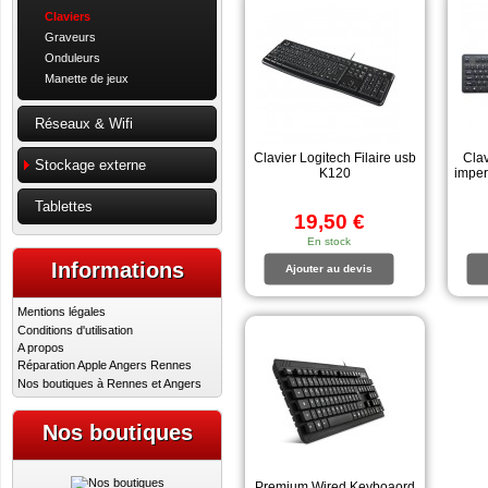
Claviers
Graveurs
Onduleurs
Manette de jeux
Réseaux & Wifi
Clavier Logitech Filaire usb
Clav
Stockage externe
K120
imper
Tablettes
19,50 €
En stock
Informations
Ajouter au devis
Mentions légales
Conditions d'utilisation
A propos
Réparation Apple Angers Rennes
Nos boutiques à Rennes et Angers
Nos boutiques
Premium Wired Keyboaord