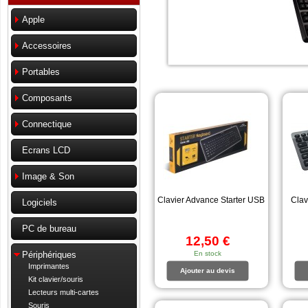
Apple
Accessoires
Portables
Composants
Connectique
Ecrans LCD
Image & Son
Clavier Advance Starter USB
Clav
Logiciels
PC de bureau
12,50 €
En stock
Périphériques
Imprimantes
Ajouter au devis
Kit clavier/souris
Lecteurs multi-cartes
Souris