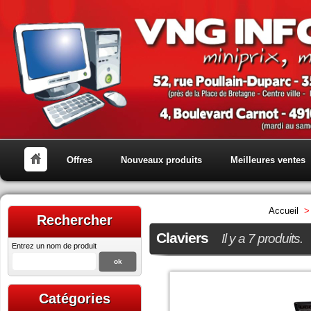
Offres
Nouveaux produits
Meilleures ventes
Accueil
>
Rechercher
Claviers
Il y a 7 produits.
Entrez un nom de produit
Catégories