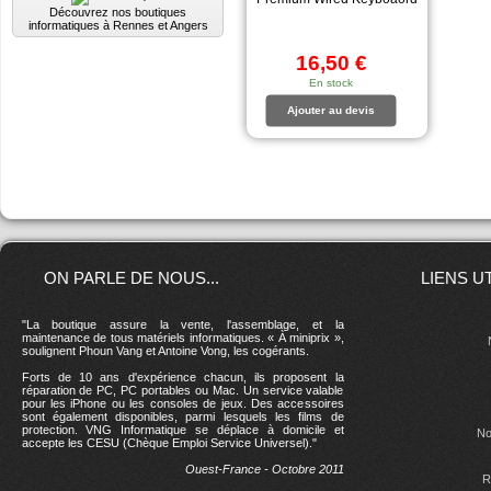
Découvrez nos boutiques
informatiques à Rennes et Angers
16,50 €
En stock
Ajouter au devis
ON PARLE DE NOUS...
LIENS U
"La boutique assure la vente, l'assemblage, et la
maintenance de tous matériels informatiques. « À miniprix »,
soulignent Phoun Vang et Antoine Vong, les cogérants.
Forts de 10 ans d'expérience chacun, ils proposent la
réparation de PC, PC portables ou Mac. Un service valable
pour les iPhone ou les consoles de jeux. Des accessoires
sont également disponibles, parmi lesquels les films de
protection. VNG Informatique se déplace à domicile et
No
accepte les CESU (Chèque Emploi Service Universel)."
Ouest-France - Octobre 2011
R