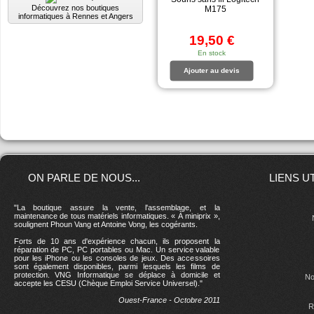
Découvrez nos boutiques
M175
informatiques à Rennes et Angers
19,50 €
En stock
Ajouter au devis
ON PARLE DE NOUS...
LIENS U
"La boutique assure la vente, l'assemblage, et la
maintenance de tous matériels informatiques. « À miniprix »,
soulignent Phoun Vang et Antoine Vong, les cogérants.
Forts de 10 ans d'expérience chacun, ils proposent la
réparation de PC, PC portables ou Mac. Un service valable
pour les iPhone ou les consoles de jeux. Des accessoires
sont également disponibles, parmi lesquels les films de
protection. VNG Informatique se déplace à domicile et
No
accepte les CESU (Chèque Emploi Service Universel)."
Ouest-France - Octobre 2011
R