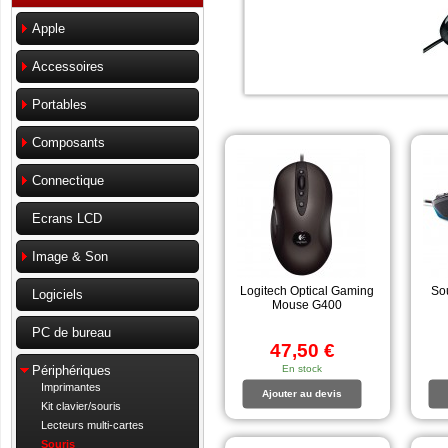
Apple
Accessoires
Portables
Composants
Connectique
Ecrans LCD
Image & Son
Logitech Optical Gaming
So
Logiciels
Mouse G400
PC de bureau
47,50 €
En stock
Périphériques
Imprimantes
Ajouter au devis
Kit clavier/souris
Lecteurs multi-cartes
Souris