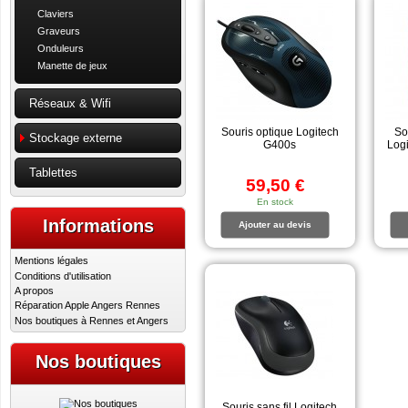
Claviers
Graveurs
Onduleurs
Manette de jeux
Réseaux & Wifi
Souris optique Logitech
So
Stockage externe
G400s
Log
Tablettes
59,50 €
En stock
Informations
Ajouter au devis
Mentions légales
Conditions d'utilisation
A propos
Réparation Apple Angers Rennes
Nos boutiques à Rennes et Angers
Nos boutiques
Souris sans fil Logitech