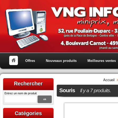
Offres
Nouveaux produits
Meilleures ventes
Accueil
Rechercher
Souris
Il y a 7 produits.
Entrez un nom de produit
Catégories