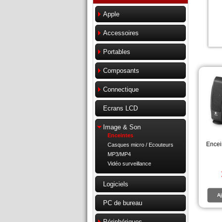
Apple
Accessoires
Portables
Composants
Connectique
Ecrans LCD
Image & Son
Enceintes
Encei
Casques micro / Ecouteurs
MP3/MP4
Vidéo surveillance
Logiciels
Aj
PC de bureau
Périphériques