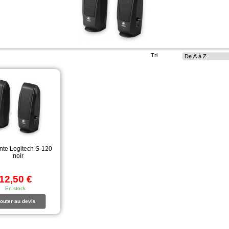
Tri
nte Logitech S-120
noir
12,50 €
En stock
outer au devis