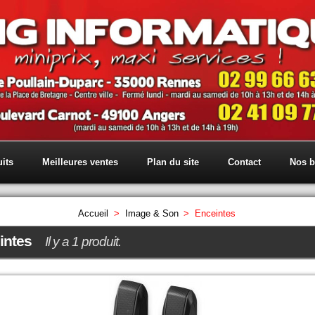
its
Meilleures ventes
Plan du site
Contact
Nos b
Accueil
>
Image & Son
>
Enceintes
intes
Il y a 1 produit.