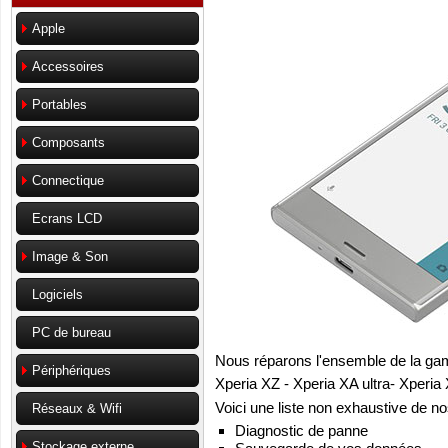
Apple
Accessoires
Portables
Composants
Connectique
Ecrans LCD
Image & Son
Logiciels
PC de bureau
Nous réparons l'ensemble de la ga
Périphériques
Xperia XZ - Xperia XA ultra- Xperia 
Voici une liste non exhaustive de no
Réseaux & Wifi
Diagnostic de panne
Stockage externe