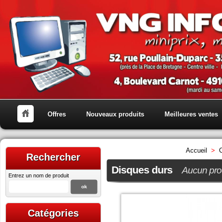
Offres
Nouveaux produits
Meilleures ventes
Accueil
>
Rechercher
Disques durs
Aucun prod
Entrez un nom de produit
Catégories