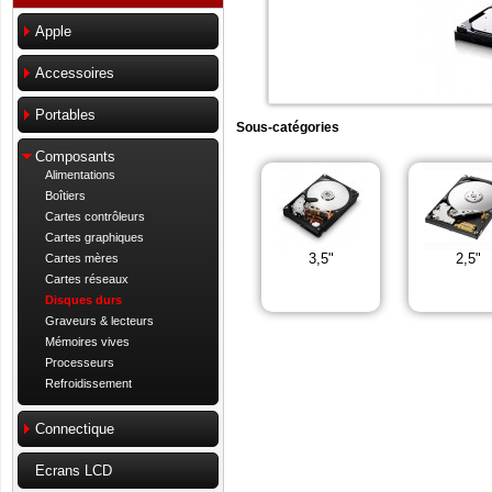
Apple
Accessoires
Portables
Sous-catégories
Composants
Alimentations
Boîtiers
Cartes contrôleurs
Cartes graphiques
3,5"
2,5"
Cartes mères
Cartes réseaux
Disques durs
Graveurs & lecteurs
Mémoires vives
Processeurs
Refroidissement
Connectique
Ecrans LCD