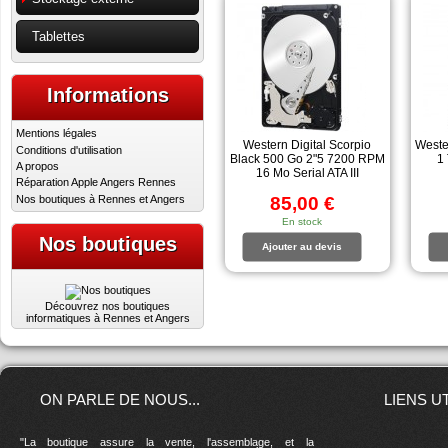
Tablettes
Informations
Mentions légales
Western Digital Scorpio
Weste
Conditions d'utilisation
Black 500 Go 2"5 7200 RPM
1 
A propos
16 Mo Serial ATA III
Réparation Apple Angers Rennes
Nos boutiques à Rennes et Angers
85,00 €
En stock
Nos boutiques
Ajouter au devis
Découvrez nos boutiques
informatiques à Rennes et Angers
ON PARLE DE NOUS...
LIENS U
"La boutique assure la vente, l'assemblage, et la