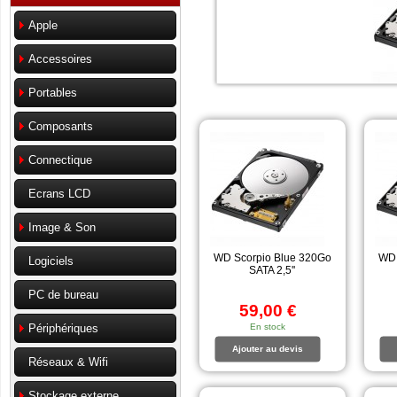
Apple
Accessoires
Portables
Composants
Connectique
Ecrans LCD
Image & Son
WD Scorpio Blue 320Go
WD 
Logiciels
SATA 2,5''
PC de bureau
59,00 €
En stock
Périphériques
Ajouter au devis
Réseaux & Wifi
Stockage externe