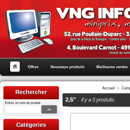
Offres
Nouveaux produits
Meilleures ventes
Accueil
>
Comp
Rechercher
2,5"
Il y a 5 produits.
Entrez un nom de produit
Catégories