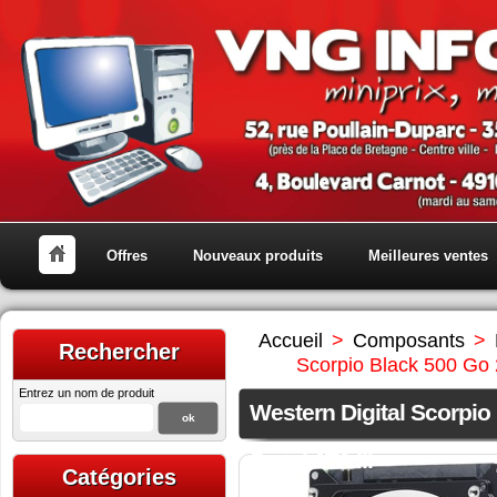
Offres
Nouveaux produits
Meilleures ventes
Accueil
>
Composants
>
Rechercher
Scorpio Black 500 Go 
Entrez un nom de produit
Western Digital Scorpi
Serial ATA III
Catégories