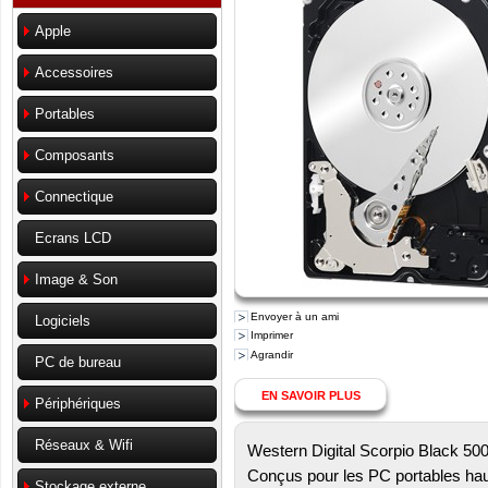
Apple
Accessoires
Portables
Composants
Connectique
Ecrans LCD
Image & Son
Envoyer à un ami
Logiciels
Imprimer
Agrandir
PC de bureau
EN SAVOIR PLUS
Périphériques
Réseaux & Wifi
Western Digital Scorpio Black 50
Conçus pour les PC portables hau
Stockage externe