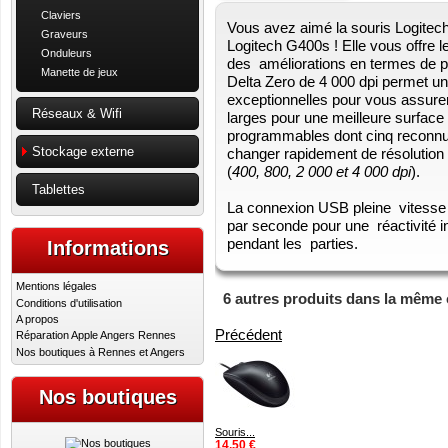
Claviers
Vous avez aimé la souris Logitech
Graveurs
Logitech G400s ! Elle vous offre l
Onduleurs
des améliorations en termes de p
Manette de jeux
Delta Zero de 4 000 dpi permet un
exceptionnelles pour vous assurer 
Réseaux & Wifi
larges pour une meilleure surface
programmables dont cinq reconnus
Stockage externe
changer rapidement de résolutio
(
400, 800, 2 000 et 4 000 dpi
).
Tablettes
La connexion USB pleine vitesse
par seconde pour une réactivité 
pendant les parties.
Informations
Mentions légales
6 autres produits dans la même 
Conditions d'utilisation
A propos
Précédent
Réparation Apple Angers Rennes
Nos boutiques à Rennes et Angers
Nos boutiques
Souris...
14,50 €