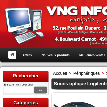
Offres
Nouveaux produits
Meilleures ventes
Accueil
>
Périphériques
>
Rechercher
Souris optique Logitec
Entrez un nom de produit
Catégories