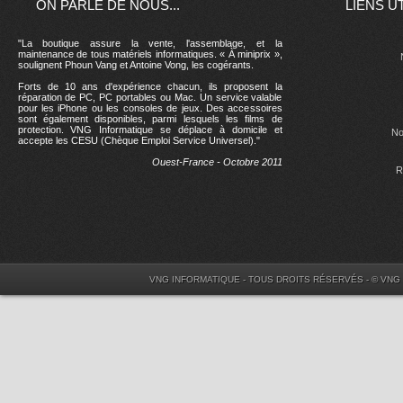
ON PARLE DE NOUS...
LIENS U
"La boutique assure la vente, l'assemblage, et la
maintenance de tous matériels informatiques. « À miniprix »,
soulignent Phoun Vang et Antoine Vong, les cogérants.
Forts de 10 ans d'expérience chacun, ils proposent la
réparation de PC, PC portables ou Mac. Un service valable
pour les iPhone ou les consoles de jeux. Des accessoires
sont également disponibles, parmi lesquels les films de
protection. VNG Informatique se déplace à domicile et
No
accepte les CESU (Chèque Emploi Service Universel)."
Ouest-France - Octobre 2011
R
VNG INFORMATIQUE - TOUS DROITS RÉSERVÉS - © VNG