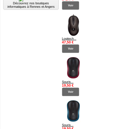
Découvrez nos boutiques
Voir
informatiques à Rennes et Angers
Logitech...
47,50 €
Voir
Souris...
19,50 €
Voir
Souris...
19,50 €