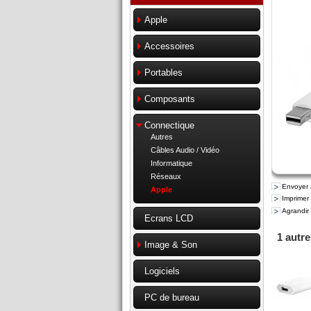
Apple
Accessoires
Portables
Composants
Connectique
Autres
Câbles Audio / Vidéo
Informatique
Réseaux
Envoyer 
Apple
Imprimer
Agrandir
Ecrans LCD
1 autr
Image & Son
Logiciels
PC de bureau