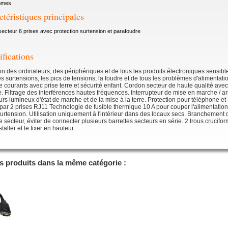
mmes
ctéristiques principales
secteur 6 prises avec protection surtension et parafoudre
ifications
on des ordinateurs, des périphériques et de tous les produits électroniques sensibl
es surtensions, les pics de tensions, la foudre et de tous les problèmes d'alimentati
e courants avec prise terre et sécurité enfant. Cordon secteur de haute qualité avec
re. Filtrage des interférences hautes fréquences. Interrupteur de mise en marche / ar
urs lumineux d'état de marche et de la mise à la terre. Protection pour téléphone et
r 2 prises RJ11 Technologie de fusible thermique 10 A pour couper l'alimentatio
urtension. Utilisation uniquement à l'intérieur dans des locaux secs. Branchement d
se secteur, éviter de connecter plusieurs barrettes secteurs en série. 2 trous crucifo
staller et le fixer en hauteur.
es produits dans la même catégorie :