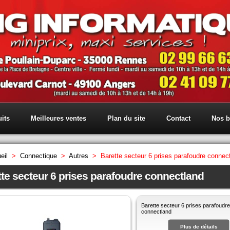
its
Meilleures ventes
Plan du site
Contact
Nos b
eil
>
Connectique
>
Autres
>
Barette secteur 6 prises parafoudre connec
tte secteur 6 prises parafoudre connectland
Barette secteur 6 prises parafoudre
connectland
Plus de détails