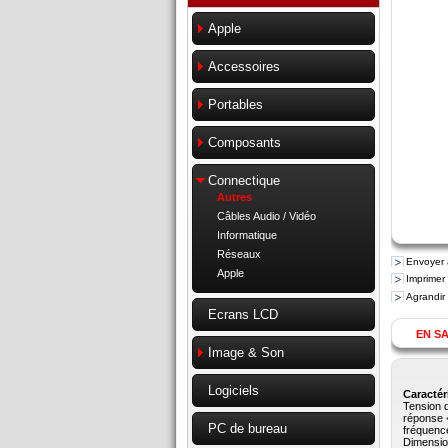
Apple
Accessoires
Portables
Composants
Connectique
Autres
Câbles Audio / Vidéo
Informatique
Réseaux
Envoyer 
Apple
Imprimer
Agrandir
Ecrans LCD
EN SA
Image & Son
Logiciels
Caractér
Tension 
réponse 
PC de bureau
fréquenc
Dimensio