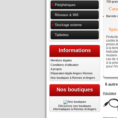
700 gra
Périphériques
Cara
Réseaux & Wifi
Barrette 
Stockage externe
Spéc
Tablettes
Protecti
contre l
prises d
à la ter
Informations
Indicate
modem pa
cas de s
Mentions légales
à la pri
Conditions d'utilisation
pour l'in
A propos
Réparation Apple Angers Rennes
Nos boutiques à Rennes et Angers
6 autr
Nos boutiques
Précédent
Découvrez nos boutiques
informatiques à Rennes et Angers