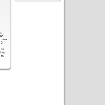
es
ons. 6
 prise
rêt
n en
irect
rmes