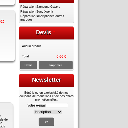
Réparation Samsung Galaxy
Réparation Sony Xperia
Réparation smartphones autres
marques
TC
Devis
Aucun produit
Total
0,00 €
Devis
Imprimer
Newsletter
Bénéficiez en exclusivité de nos
coupons de réductions et de nos offres
promotionnelles.
e
nde de
es
oids