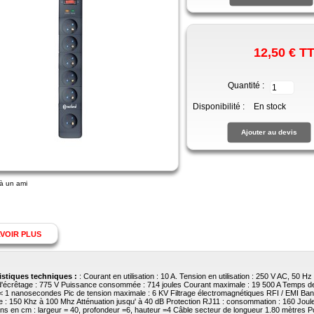
12,50 €
T
Quantité :
Disponibilité :
En stock
à un ami
VOIR PLUS
istiques techniques :
: Courant en utilisation : 10 A. Tension en utilisation : 250 V AC, 50 Hz
d'écrêtage : 775 V Puissance consommée : 714 joules Courant maximale : 19 500 A Temps d
< 1 nanosecondes Pic de tension maximale : 6 KV Filtrage électromagnétiques RFI / EMI Ba
e : 150 Khz à 100 Mhz Atténuation jusqu' à 40 dB Protection RJ11 : consommation : 160 Joul
ns en cm : largeur = 40, profondeur =6, hauteur =4 Câble secteur de longueur 1.80 mètres P