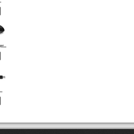
.
er...
..