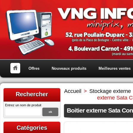
Offres
Nouveaux produits
Meilleures ventes
Accueil
>
Stockage externe
Rechercher
externe Sata 
Entrez un nom de produit
Boitier externe Sata C
Catégories