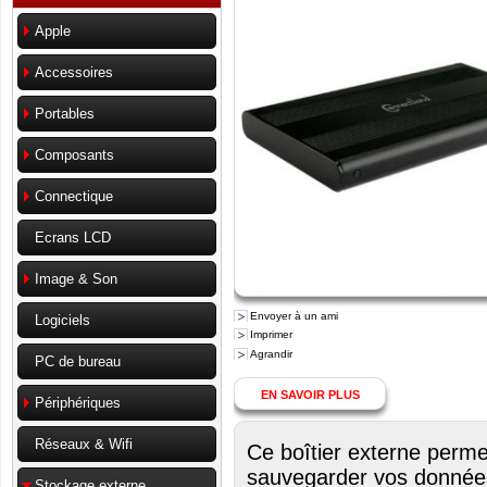
Apple
Accessoires
Portables
Composants
Connectique
Ecrans LCD
Image & Son
Envoyer à un ami
Logiciels
Imprimer
Agrandir
PC de bureau
EN SAVOIR PLUS
Périphériques
Réseaux & Wifi
Ce boîtier externe perme
sauvegarder vos données
Stockage externe