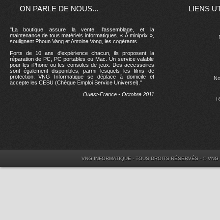
ON PARLE DE NOUS...
LIENS U
"La boutique assure la vente, l'assemblage, et la
maintenance de tous matériels informatiques. « À miniprix »,
soulignent Phoun Vang et Antoine Vong, les cogérants.
Forts de 10 ans d'expérience chacun, ils proposent la
réparation de PC, PC portables ou Mac. Un service valable
pour les iPhone ou les consoles de jeux. Des accessoires
sont également disponibles, parmi lesquels les films de
protection. VNG Informatique se déplace à domicile et
No
accepte les CESU (Chèque Emploi Service Universel)."
Ouest-France - Octobre 2011
R
VNG INFORMATIQUE - TOUS DROITS RÉSERVÉS - © VNG