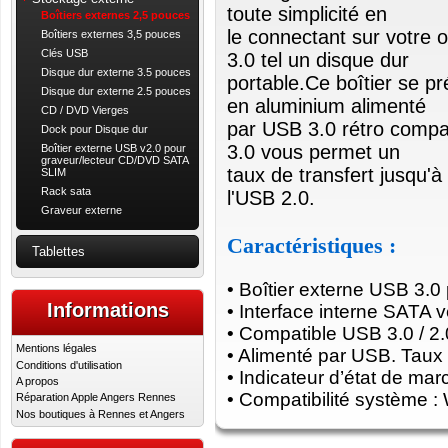
toute simplicité en
Boîtiers externes 2,5 pouces
le connectant sur votre 
Boîtiers externes 3,5 pouces
Clés USB
3.0 tel un disque dur
Disque dur externe 3.5 pouces
portable.Ce boîtier se 
Disque dur externe 2.5 pouces
en aluminium alimenté
CD / DVD Vierges
par USB 3.0 rétro compa
Dock pour Disque dur
3.0 vous permet un
Boîtier externe USB v2.0 pour
graveur/lecteur CD/DVD SATA
taux de transfert jusqu'à
SLIM
Rack sata
l'USB 2.0.
Graveur externe
Caractéristiques :
Tablettes
• Boîtier externe USB 3.0
Informations
• Interface interne SATA 
• Compatible USB 3.0 / 2.
Mentions légales
• Alimenté par USB. Taux 
Conditions d'utilisation
• Indicateur d’état de mar
A propos
• Compatibilité système 
Réparation Apple Angers Rennes
Nos boutiques à Rennes et Angers