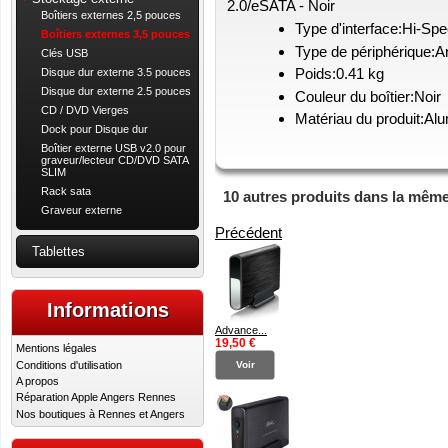
2.0/eSATA - Noir
Boîtiers externes 2,5 pouces
Type d'interface:Hi-S
Boîtiers externes 3,5 pouces
Type de périphérique:A
Clés USB
Poids:0.41 kg
Disque dur externe 3.5 pouces
Disque dur externe 2.5 pouces
Couleur du boîtier:Noir
CD / DVD Vierges
Matériau du produit:Al
Dock pour Disque dur
Boîtier externe USB v2.0 pour
graveur/lecteur CD/DVD SATA
SLIM
Rack sata
10 autres produits dans la même
Graveur externe
Précédent
Tablettes
Informations
Advance...
19,50 €
Mentions légales
Conditions d'utilisation
Voir
A propos
Réparation Apple Angers Rennes
Nos boutiques à Rennes et Angers