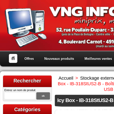
Offres
Nouveaux produits
Meilleures ventes
Accueil
>
Stockage extern
Rechercher
Box - IB-318StUS2-B - Boît
USB 
Entrez un nom de produit
Icy Box - IB-318StUS2-B 
Catégories
3.5" SATA - USB 2.0/eSAT