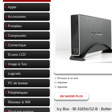
Apple
Accessoires
Portables
Composants
Connectique
Ecrans LCD
Image & Son
Logiciels
Envoyer à un ami
Imprimer
PC de bureau
Agrandir
Périphériques
EN SAVOIR PLUS
Réseaux & Wifi
Icy Box - IB-318StUS2-B - Boîtie
Stockage externe