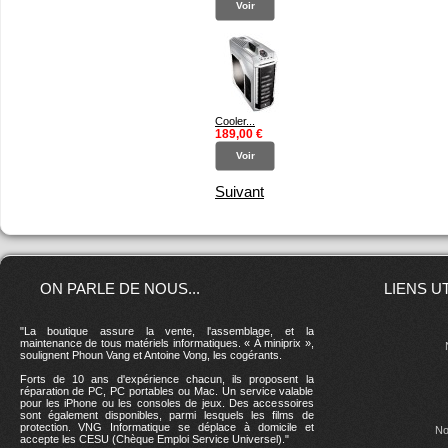
Voir
Cooler...
189,00 €
Voir
Suivant
ON PARLE DE NOUS...
LIENS U
"La boutique assure la vente, l'assemblage, et la
maintenance de tous matériels informatiques. « À miniprix »,
soulignent Phoun Vang et Antoine Vong, les cogérants.
Forts de 10 ans d'expérience chacun, ils proposent la
réparation de PC, PC portables ou Mac. Un service valable
pour les iPhone ou les consoles de jeux. Des accessoires
sont également disponibles, parmi lesquels les films de
protection. VNG Informatique se déplace à domicile et
No
accepte les CESU (Chèque Emploi Service Universel)."