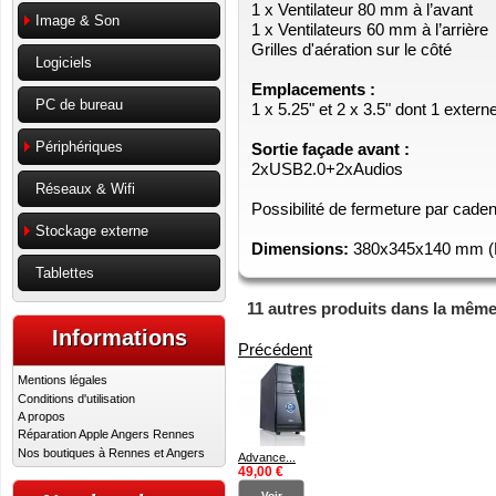
1 x Ventilateur 80 mm à l’avant
Image & Son
1 x Ventilateurs 60 mm à l’arrière
Grilles d'aération sur le côté
Logiciels
Emplacements :
PC de bureau
1 x 5.25" et 2 x 3.5" dont 1 extern
Périphériques
Sortie façade avant :
2xUSB2.0+2xAudios
Réseaux & Wifi
Possibilité de fermeture par cade
Stockage externe
Dimensions:
380x345x140 mm (
Tablettes
11 autres produits dans la même
Informations
Précédent
Mentions légales
Conditions d'utilisation
A propos
Réparation Apple Angers Rennes
Nos boutiques à Rennes et Angers
Advance...
49,00 €
Voir