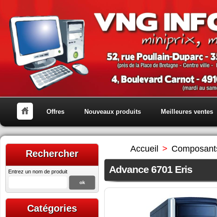
Offres
Nouveaux produits
Meilleures ventes
Accueil
>
Composant
Rechercher
Advance 6701 Eris
Entrez un nom de produit
Catégories