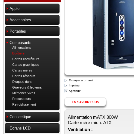
Apple
Accessoires
Portables
Composants
Alimentations
Boîtiers
Cartes contrôleurs
Cartes graphiques
Cartes mères
Cartes réseaux
Envoyer à un ami
Disques durs
Imprimer
Graveurs & lecteurs
Agrandir
Mémoires vives
Processeurs
EN SAVOIR PLUS
Refroidissement
Alimentation mATX 300W
Connectique
Carte mère micro ATX
Ecrans LCD
Ventilation :