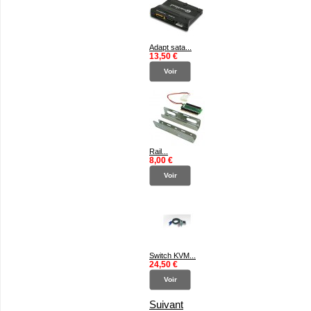
Adapt sata...
13,50 €
Voir
Rail...
8,00 €
Voir
Switch KVM...
24,50 €
Voir
Suivant