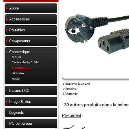
Apple
Accessoires
Portables
Composants
Connectique
Autres
Câbles Audio / Vidéo
Informatique
Réseaux
Apple
Envoyer à un ami
Imprimer
Ecrans LCD
Agrandir
Image & Son
30 autres produits dans la même
Logiciels
Précédent
PC de bureau