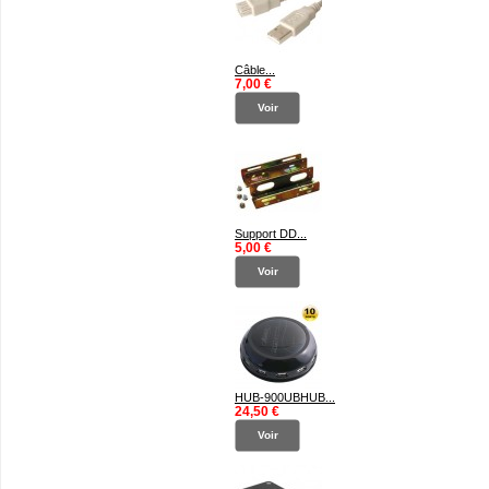
Câble...
7,00 €
Voir
Support DD...
5,00 €
Voir
HUB-900UBHUB...
24,50 €
Voir