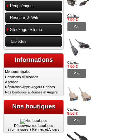
Périphériques
Câble...
Réseaux & Wifi
7,00 €
Voir
Stockage externe
Tablettes
Informations
Câble...
7,00 €
Mentions légales
Voir
Conditions d'utilisation
A propos
Réparation Apple Angers Rennes
Nos boutiques à Rennes et Angers
Nos boutiques
Câble...
9,50 €
Voir
Découvrez nos boutiques
informatiques à Rennes et Angers