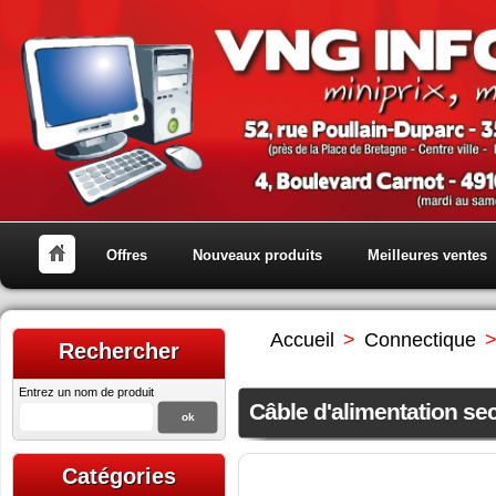
Offres
Nouveaux produits
Meilleures ventes
Accueil
>
Connectique
Rechercher
Entrez un nom de produit
Câble d'alimentation se
Catégories