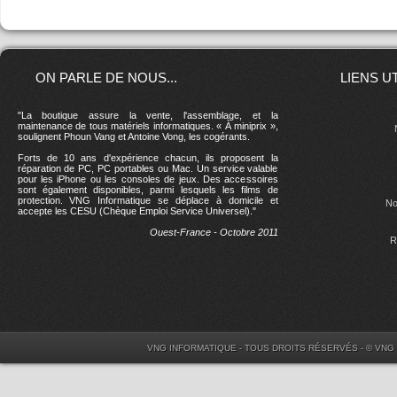
ON PARLE DE NOUS...
LIENS U
"La boutique assure la vente, l'assemblage, et la
maintenance de tous matériels informatiques. « À miniprix »,
soulignent Phoun Vang et Antoine Vong, les cogérants.
Forts de 10 ans d'expérience chacun, ils proposent la
réparation de PC, PC portables ou Mac. Un service valable
pour les iPhone ou les consoles de jeux. Des accessoires
sont également disponibles, parmi lesquels les films de
protection. VNG Informatique se déplace à domicile et
No
accepte les CESU (Chèque Emploi Service Universel)."
Ouest-France - Octobre 2011
R
VNG INFORMATIQUE - TOUS DROITS RÉSERVÉS - © VNG