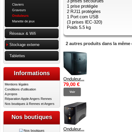
3 prises secourues
Claviers
1 prise protégée
Graveurs
2 RJ11 protégées
Onduleurs
1 Port com USB
Manette de jeux
(3 prises IEC-320)
Poids 5.5 kg
Réseaux & Wifi
2 autres produits dans la même 
Stockage externe
Tablettes
Informations
Onduleur...
79,00 €
Mentions légales
Conditions d'utilisation
Voir
A propos
Réparation Apple Angers Rennes
Nos boutiques à Rennes et Angers
Nos boutiques
Onduleur...