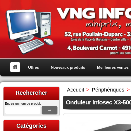
Offres
Nouveaux produits
Meilleures ventes
Accueil
>
Périphériques
>
Rechercher
Onduleur Infosec X3-50
Entrez un nom de produit
Catégories