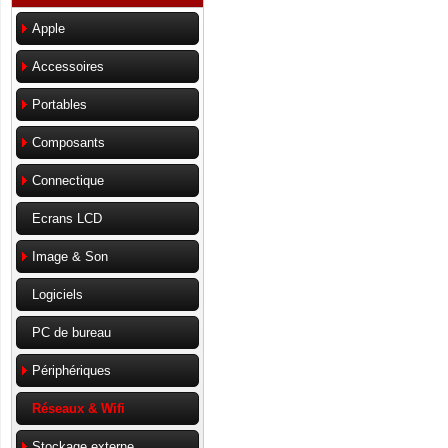
Apple
Accessoires
Portables
Composants
Connectique
Ecrans LCD
Image & Son
Logiciels
PC de bureau
Périphériques
Réseaux & Wifi
Stockage externe