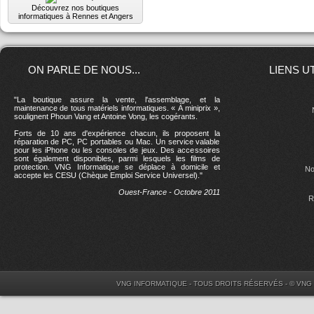
Découvrez nos boutiques
informatiques à Rennes et Angers
ON PARLE DE NOUS...
LIENS U
"La boutique assure la vente, l'assemblage, et la
maintenance de tous matériels informatiques. « À miniprix »,
soulignent Phoun Vang et Antoine Vong, les cogérants.
Forts de 10 ans d'expérience chacun, ils proposent la
réparation de PC, PC portables ou Mac. Un service valable
pour les iPhone ou les consoles de jeux. Des accessoires
sont également disponibles, parmi lesquels les films de
protection. VNG Informatique se déplace à domicile et
No
accepte les CESU (Chèque Emploi Service Universel)."
Ouest-France - Octobre 2011
R
VNG INFORMATIQUE - TOUS DROITS RÉSERVÉS - © VNG