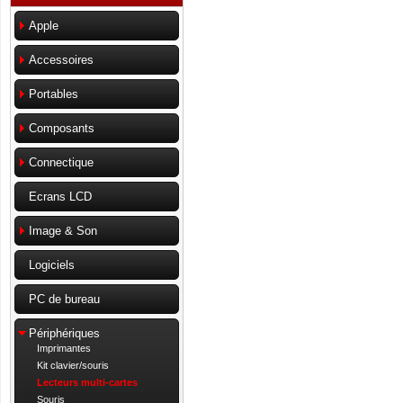
Apple
Accessoires
Portables
Composants
Connectique
Ecrans LCD
Image & Son
Logiciels
PC de bureau
Périphériques
Imprimantes
Kit clavier/souris
Lecteurs multi-cartes
Souris