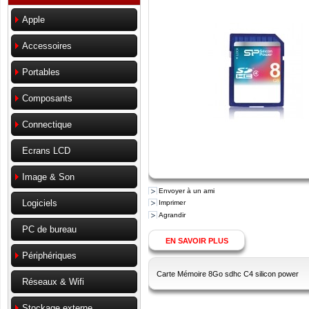
Apple
Accessoires
Portables
Composants
Connectique
Ecrans LCD
Image & Son
Envoyer à un ami
Logiciels
Imprimer
Agrandir
PC de bureau
EN SAVOIR PLUS
Périphériques
Carte Mémoire 8Go sdhc C4 silicon power
Réseaux & Wifi
Stockage externe