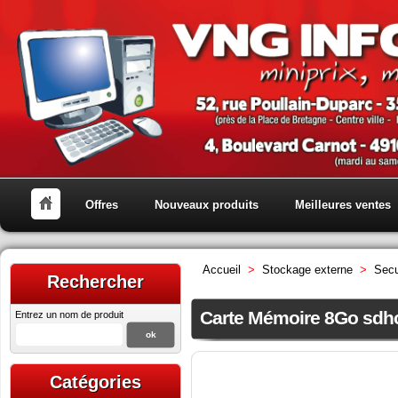
Offres
Nouveaux produits
Meilleures ventes
Accueil
>
Stockage externe
>
Secu
Rechercher
Carte Mémoire 8Go sdhc
Entrez un nom de produit
Catégories