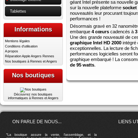
géant Intel présente sa nouvelle 
sur la nouvelle plateforme
socket
Tablettes
nouveautés leur procurant toujour
performances !
Désormais gravé en 32 nanomètr
Informations
embarque
4 cœurs
cadencés à
3
Une des grande nouveauté de ces
Mentions légales
graphique Intel HD 2000
intégré 
Conditions d'utilisation
exceptionnelles. La lecture de fic
A propos
performances logicielles seront f
Réparation Apple Angers Rennes
graphique embarqué ! La consomm
Nos boutiques à Rennes et Angers
de 95 watts
.
Nos boutiques
Découvrez nos boutiques
informatiques à Rennes et Angers
ON PARLE DE NOUS...
LIENS U
"La boutique assure la vente, l'assemblage, et la