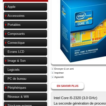
Apple
Accessoires
Portables
Composants
Connectique
Ecrans LCD
Image & Son
Envoyer à un ami
Logiciels
Imprimer
Agrandir
PC de bureau
EN SAVOIR PLUS
Périphériques
Réseaux & Wifi
Intel Core i5-2320 (3.0 GHz)
La seconde génération de proce
Stockage externe