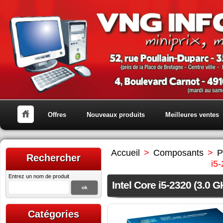
Offres
Nouveaux produits
Meilleures ventes
Accueil
>
Composants
>
P
Rechercher
i5
Entrez un nom de produit
Intel Core i5-2320 (3.0 G
Catégories