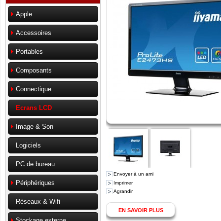
Apple
Accessoires
Portables
Composants
Connectique
Ecrans LCD
Image & Son
Logiciels
PC de bureau
Envoyer à un ami
Périphériques
Imprimer
Agrandir
Réseaux & Wifi
EN SAVOIR PLUS
Stockage externe