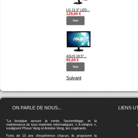
LG 21.5" LED...
129,00 €
Voir
ASUS 18.5"...
95,00 €
Voir
Suivant
ON PARLE DE NOUS...
LIENS U
"La boutique assure la vente, l'assemblage, et la
maintenance de tous matériels informatiques. « À miniprix »,
soulignent Phoun Vang et Antoine Vong, les cogérants.
Forts de 10 ans d'expérience chacun, ils proposent la