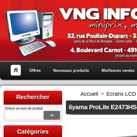
Offres
Nouveaux produits
Meilleures ventes
Accueil
>
Ecrans LCD
Rechercher
Iiyama ProLite E2473HS-
Entrez un nom de produit
Catégories