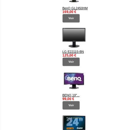
BenQ GL2450HM
169,00 €
Voir
LG E2211S-BN
125,00 €
Voir
BENQ 19''...
99,00 €
Voir