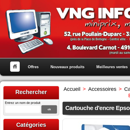
Offres
Nouveaux produits
Meilleures ventes
Accueil
>
Accessoires
>
Ca
Rechercher
Entrez un nom de produit
Cartouche d'encre Eps
Catégories