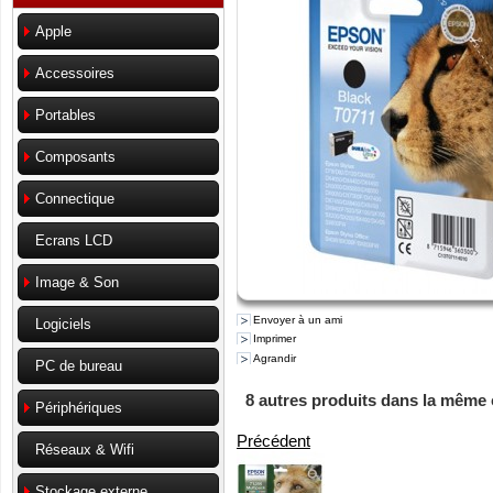
Apple
Accessoires
Portables
Composants
Connectique
Ecrans LCD
Image & Son
Envoyer à un ami
Logiciels
Imprimer
Agrandir
PC de bureau
8 autres produits dans la même 
Périphériques
Précédent
Réseaux & Wifi
Stockage externe