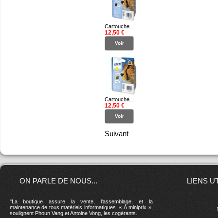
Cartouche...
12,50 €
Voir
Cartouche...
12,50 €
Voir
Suivant
ON PARLE DE NOUS...
LIENS U
"La boutique assure la vente, l'assemblage, et la
maintenance de tous matériels informatiques. « À miniprix »,
soulignent Phoun Vang et Antoine Vong, les cogérants.