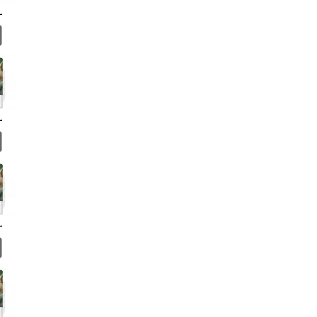
.
.
.