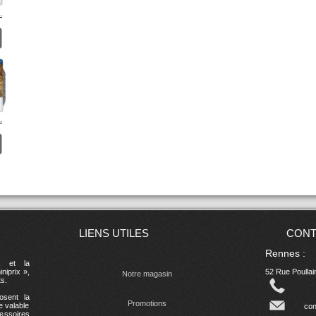
.
.
LIENS UTILES
CONT
Rennes :
, et la
niprix »,
52 Rue Poulla
Notre magasin
s.
osent la
Promotions
e valable
con
essoires