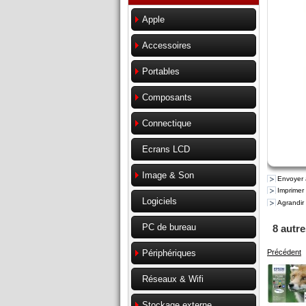
Apple
Accessoires
Portables
Composants
Connectique
Ecrans LCD
Image & Son
Envoyer 
Imprimer
Logiciels
Agrandir
PC de bureau
8 autr
Précédent
Périphériques
Réseaux & Wifi
Stockage externe