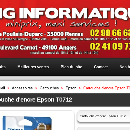
its
Meilleures ventes
Plan du site
Contact
Nos b
eil
>
Accessoires
>
Cartouches
>
Epson
>
Cartouche d'encre Epson T
ouche d'encre Epson T0712
Cartouche d'encre Epson T0712