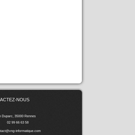
ACTEZ-NOUS
in Duparc, 35000 Rennes
02 99 66 63 58
tact@vng-informatique.com