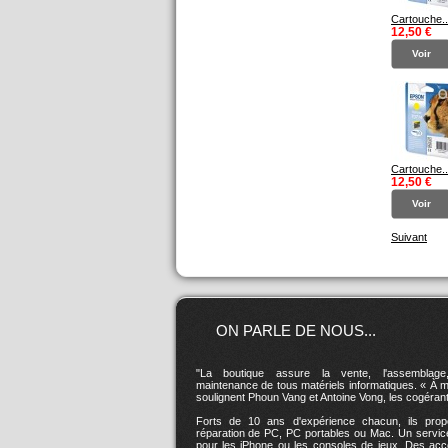
Cartouche..
12,50 €
Voir
Cartouche..
12,50 €
Voir
Suivant
ON PARLE DE NOUS...
"La boutique assure la vente, l'assemblage
maintenance de tous matériels informatiques. « À mi
soulignent Phoun Vang et Antoine Vong, les cogérant
Forts de 10 ans d'expérience chacun, ils prop
réparation de PC, PC portables ou Mac. Un servic
pour les iPhone ou les consoles de jeux. Des acc