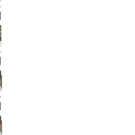
.
.
.