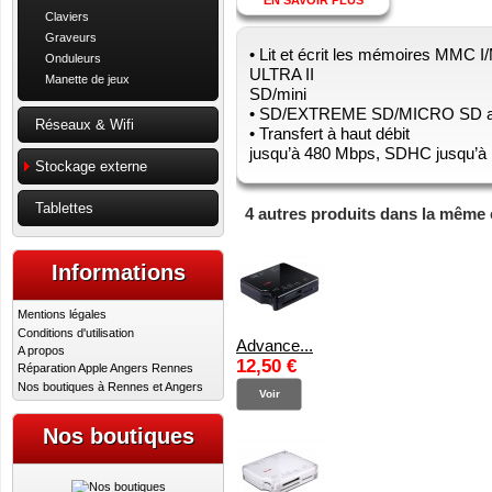
Claviers
Graveurs
• Lit et écrit les mémoires M
Onduleurs
ULTRA II
Manette de jeux
SD/mini
• SD/EXTREME SD/MICRO SD av
Réseaux & Wifi
• Transfert à haut débit
jusqu’à 480 Mbps, SDHC jusqu’à
Stockage externe
Tablettes
4 autres produits dans la même 
Informations
Mentions légales
Conditions d'utilisation
Advance...
A propos
12,50 €
Réparation Apple Angers Rennes
Nos boutiques à Rennes et Angers
Voir
Nos boutiques