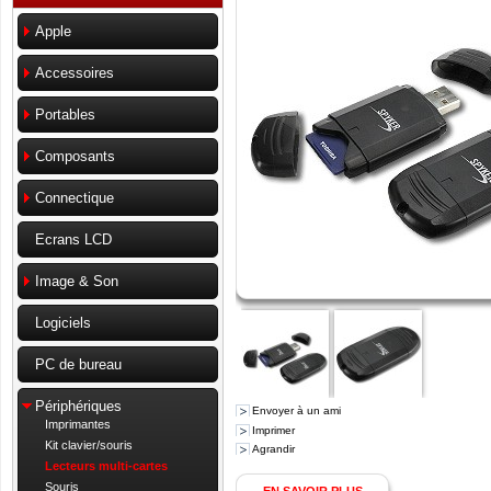
Apple
Accessoires
Portables
Composants
Connectique
Ecrans LCD
Image & Son
Logiciels
PC de bureau
Périphériques
Envoyer à un ami
Imprimantes
Imprimer
Kit clavier/souris
Agrandir
Lecteurs multi-cartes
Souris
EN SAVOIR PLUS