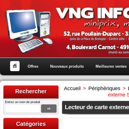
Offres
Nouveaux produits
Meilleures ventes
Accueil
>
Périphériques
>
Rechercher
externe 
Entrez un nom de produit
Lecteur de carte extern
Catégories