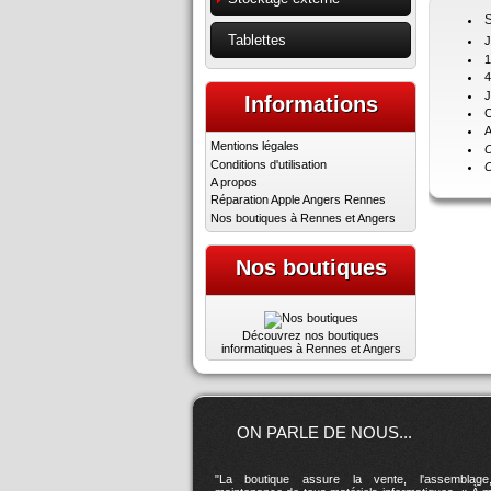
S
Tablettes
J
1
4
J
Informations
C
A
Mentions légales
O
Conditions d'utilisation
C
A propos
Réparation Apple Angers Rennes
Nos boutiques à Rennes et Angers
Nos boutiques
Découvrez nos boutiques
informatiques à Rennes et Angers
ON PARLE DE NOUS...
"La boutique assure la vente, l'assemblage