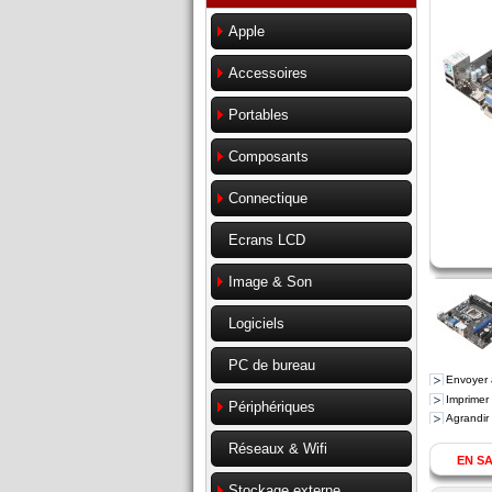
Apple
Accessoires
Portables
Composants
Connectique
Ecrans LCD
Image & Son
Logiciels
PC de bureau
Envoyer 
Imprimer
Périphériques
Agrandir
Réseaux & Wifi
EN SA
Stockage externe