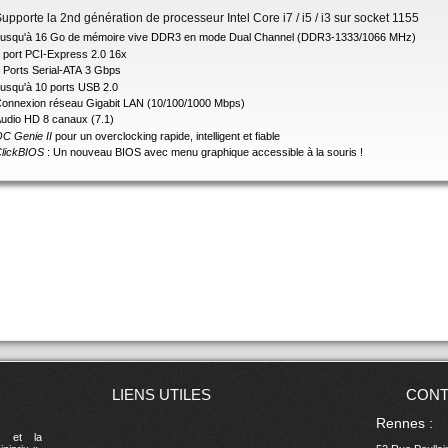
upporte la 2nd génération de processeur Intel Core i7 / i5 / i3 sur socket 1155
usqu'à 16 Go de mémoire vive DDR3 en mode Dual Channel (DDR3-1333/1066 MHz)
 port PCI-Express 2.0 16x
 Ports Serial-ATA 3 Gbps
usqu'à 10 ports USB 2.0
onnexion réseau Gigabit LAN (10/100/1000 Mbps)
udio HD 8 canaux (7.1)
C Genie II
pour un overclocking rapide, intelligent et fiable
lickBIOS
: Un nouveau BIOS avec menu graphique accessible à la souris !
LIENS UTILES
CONT
Rennes :
, et la