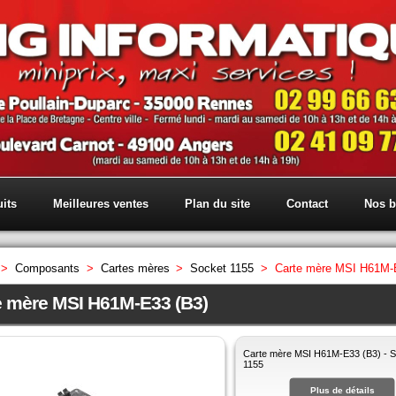
its
Meilleures ventes
Plan du site
Contact
Nos b
>
Composants
>
Cartes mères
>
Socket 1155
>
Carte mère MSI H61M-
e mère MSI H61M-E33 (B3)
Carte mère MSI H61M-E33 (B3) - S
1155
Plus de détails