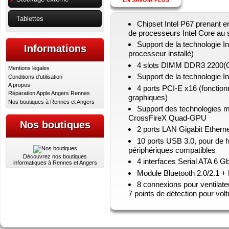
Tablettes
Chipset Intel P67 prenant e
de processeurs Intel Core au
Support de la technologie I
Informations
processeur installé)
4 slots DIMM DDR3 2200(O
Mentions légales
Support de la technologie 
Conditions d'utilisation
A propos
4 ports PCI-E x16 (fonctio
Réparation Apple Angers Rennes
graphiques)
Nos boutiques à Rennes et Angers
Support des technologies 
CrossFireX Quad-GPU
Nos boutiques
2 ports LAN Gigabit Ethern
10 ports USB 3.0, pour de h
périphériques compatibles
Découvrez nos boutiques
4 interfaces Serial ATA 6 G
informatiques à Rennes et Angers
Module Bluetooth 2.0/2.1 +
8 connexions pour ventilate
7 points de détection pour vol