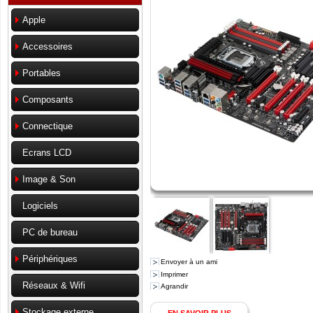
Apple
Accessoires
Portables
Composants
Connectique
Ecrans LCD
Image & Son
Logiciels
PC de bureau
Périphériques
Envoyer à un ami
Imprimer
Réseaux & Wifi
Agrandir
Stockage externe
EN SAVOIR PLUS