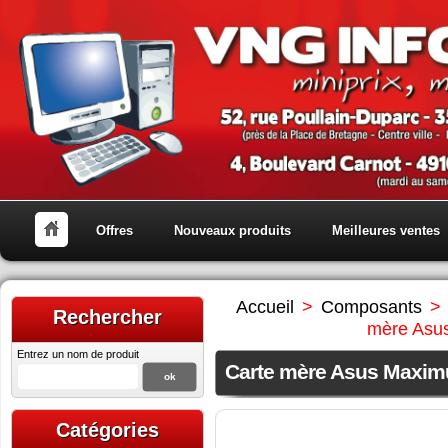
Offres
Nouveaux produits
Meilleures ventes
Accueil
>
Composants
>
Rechercher
mère Asu
Entrez un nom de produit
Carte mère Asus Maxim
Catégories