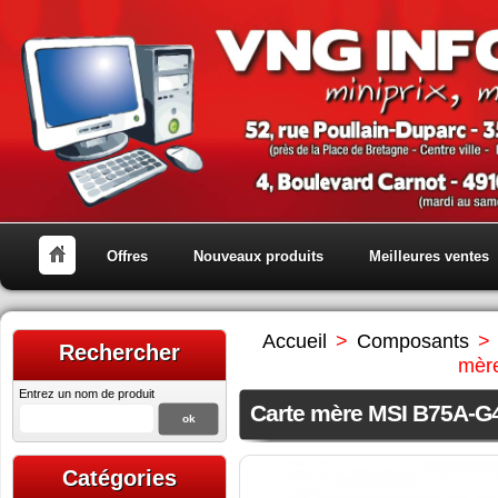
Offres
Nouveaux produits
Meilleures ventes
Accueil
>
Composants
>
Rechercher
mèr
Entrez un nom de produit
Carte mère MSI B75A-G
Catégories