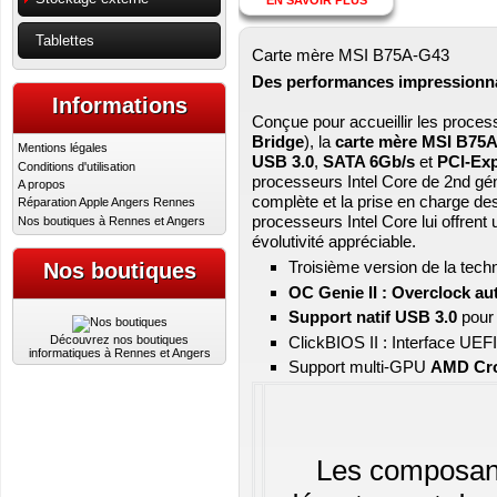
Tablettes
Carte mère MSI B75A-G43
Des performances impressionna
Informations
Conçue pour accueillir les proce
Bridge
), la
carte mère
MSI B75A
Mentions légales
USB 3.0
,
SATA 6Gb/s
et
PCI-Exp
Conditions d'utilisation
processeurs Intel Core de 2nd gé
A propos
complète et la prise en charge de
Réparation Apple Angers Rennes
processeurs Intel Core lui offrent
Nos boutiques à Rennes et Angers
évolutivité appréciable.
Troisième version de la techn
Nos boutiques
OC Genie II : Overclock a
Support natif USB 3.0
pour
ClickBIOS II : Interface UEFI
Découvrez nos boutiques
informatiques à Rennes et Angers
Support multi-GPU
AMD Cro
Les composants