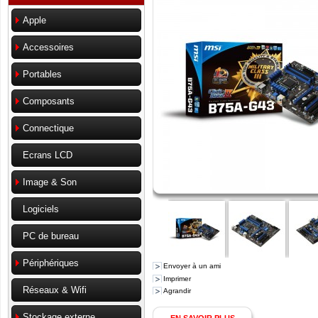
Apple
Accessoires
Portables
Composants
Connectique
Ecrans LCD
Image & Son
Logiciels
PC de bureau
Périphériques
Envoyer à un ami
Imprimer
Réseaux & Wifi
Agrandir
Stockage externe
EN SAVOIR PLUS