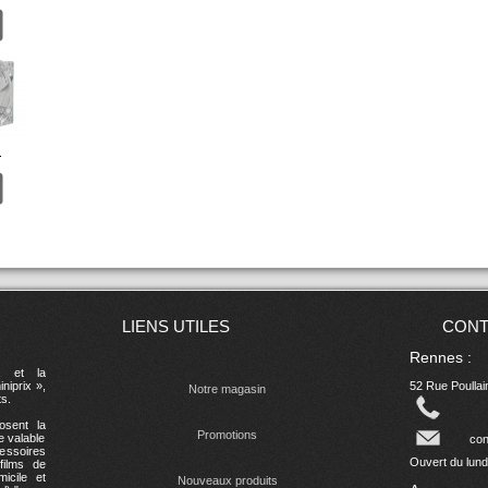
.
LIENS UTILES
CONT
Rennes :
, et la
niprix »,
52 Rue Poulla
Notre magasin
s.
osent la
Promotions
e valable
con
essoires
Ouvert du lund
films de
icile et
Nouveaux produits