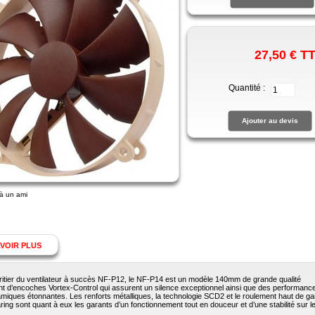
27,50 €
T
Quantité :
à un ami
VOIR PLUS
ritier du ventilateur à succès NF-P12, le NF-P14 est un modèle 140mm de grande qualité
nt d’encoches Vortex-Control qui assurent un silence exceptionnel ainsi que des performanc
miques étonnantes. Les renforts métalliques, la technologie SCD2 et le roulement haut de 
ng sont quant à eux les garants d’un fonctionnement tout en douceur et d’une stabilité sur le