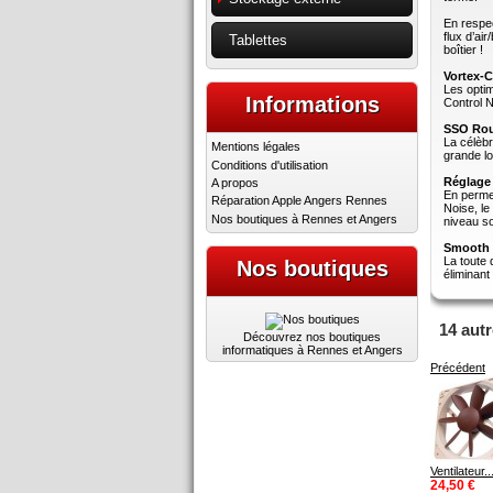
En respec
flux d’ai
Tablettes
boîtier !
Vortex-
Les opti
Informations
Control N
SSO Roul
La célèb
Mentions légales
grande lo
Conditions d'utilisation
Réglage 
A propos
En permet
Réparation Apple Angers Rennes
Noise, le
Nos boutiques à Rennes et Angers
niveau s
Smooth 
La toute
Nos boutiques
éliminant
14 aut
Découvrez nos boutiques
informatiques à Rennes et Angers
Précédent
Ventilateur..
24,50 €