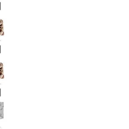
.
.
.