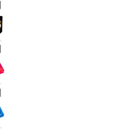
.
.
.