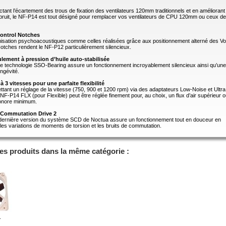
tant l’écartement des trous de fixation des ventilateurs 120mm traditionnels et en améliorant l
r/bruit, le NF-P14 est tout désigné pour remplacer vos ventilateurs de CPU 120mm ou ceux de
Control Notches
misation psychoacoustiques comme celles réalisées grâce aux positionnement alterné des Vo
otches rendent le NF-P12 particulièrement silencieux.
ement à pression d’huile auto-stabilisée
re technologie SSO-Bearing assure un fonctionnement incroyablement silencieux ainsi qu’une
ngévité.
à 3 vitesses pour une parfaite flexibilité
tant un réglage de la vitesse (750, 900 et 1200 rpm) via des adaptateurs Low-Noise et Ultr
 NF-P14 FLX (pour Flexible) peut être réglée finement pour, au choix, un flux d’air supérieur 
onore minimum.
Commutation Drive 2
 dernière version du système SCD de Noctua assure un fonctionnement tout en douceur en
 les variations de moments de torsion et les bruits de commutation.
res produits dans la même catégorie :
.