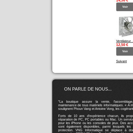
14,50 €
Voir
Ventilateur..
12,50 €
Voir
Suivant
ON PARLE DE NOUS...
"La boutique assure la vente, l'assemblage
maintenance de tous matériels informatiques. « À mi
soulignent Phoun Vang et Antoine Vong, les cogérant
Forts de 10 ans d'expérience chacun, ils prop
réparation de PC, PC portables ou Mac. Un servic
pour les iPhone ou les consoles de jeux. Des acc
sont également disponibles, parmi lesquels les 
protection. VNG Informatique se déplace à dom