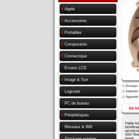
Apple
Accessoires
Portables
Composants
Connectique
Ecrans LCD
Image & Son
Envoyer 
Logiciels
Imprimer
Agrandir
PC de bureau
EN SA
Périphériques
Fidèle hé
Réseaux & Wifi
bénéficia
aérodyna
SSO-Beari
terme.
Stockage externe