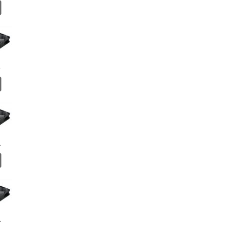
.
.
.