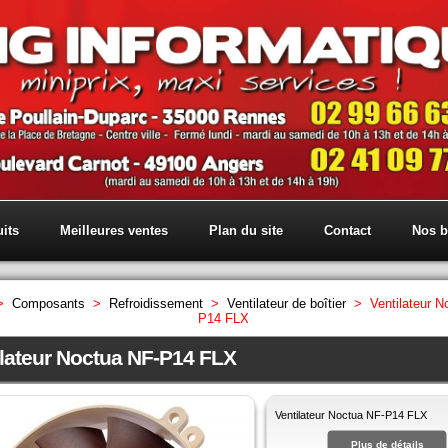
its
Meilleures ventes
Plan du site
Contact
Nos b
>
Composants
>
Refroidissement
>
Ventilateur de boîtier
>
Ventilateur N
P14 FLX
ilateur Noctua NF-P14 FLX
Ventilateur Noctua NF-P14 FLX
Plus de détails