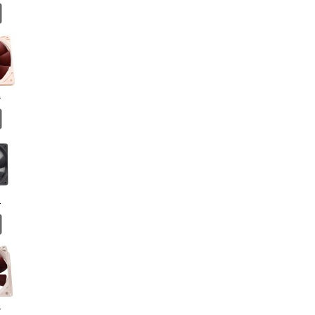
.
.
.