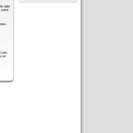
e ratio
 votre
rtex-
a Low-
ou un