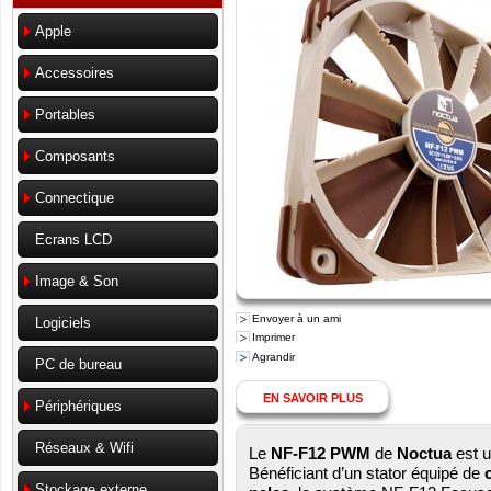
Apple
Accessoires
Portables
Composants
Connectique
Ecrans LCD
Image & Son
Envoyer à un ami
Logiciels
Imprimer
Agrandir
PC de bureau
EN SAVOIR PLUS
Périphériques
Réseaux & Wifi
Le
NF-F12 PWM
de
Noctua
est u
Bénéficiant d’un stator équipé de
Stockage externe