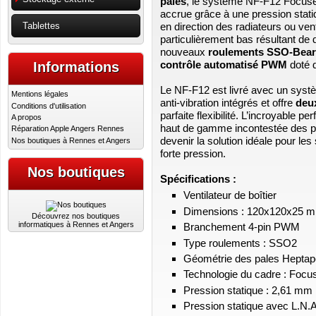
pales
, le système NF-F12 Focuse
accrue grâce à une pression statiq
en direction des radiateurs ou ve
Tablettes
particulièrement bas résultant de
nouveaux
roulements SSO-Bear
contrôle automatisé PWM
doté d
Informations
Le NF-F12 est livré avec un syst
Mentions légales
anti-vibration intégrés et offre
deu
Conditions d'utilisation
parfaite flexibilité. L’incroyable pe
A propos
haut de gamme incontestée des p
Réparation Apple Angers Rennes
devenir la solution idéale pour le
Nos boutiques à Rennes et Angers
forte pression.
Nos boutiques
Spécifications :
Ventilateur de boîtier
Dimensions : 120x120x25 
Découvrez nos boutiques
informatiques à Rennes et Angers
Branchement 4-pin PWM
Type roulements : SSO2
Géométrie des pales Heptap
Technologie du cadre : Focu
Pression statique : 2,61 m
Pression statique avec L.N.