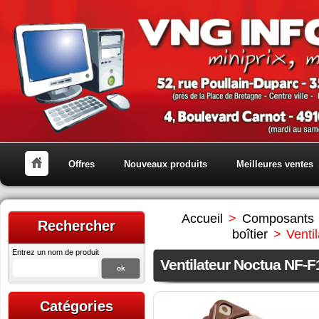
Offres
Nouveaux produits
Meilleures ventes
Accueil
>
Composants
Rechercher
boîtier
>
Venti
Entrez un nom de produit
Ventilateur Noctua NF
Catégories