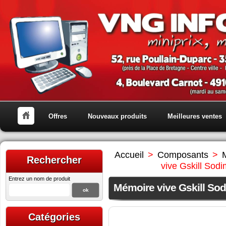
Offres
Nouveaux produits
Meilleures ventes
Accueil
>
Composants
>
Rechercher
vive Gskill S
Entrez un nom de produit
Mémoire vive Gskill S
Catégories