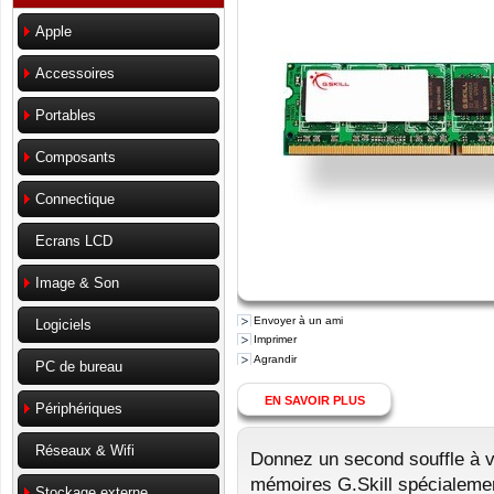
Apple
Accessoires
Portables
Composants
Connectique
Ecrans LCD
Image & Son
Envoyer à un ami
Logiciels
Imprimer
Agrandir
PC de bureau
EN SAVOIR PLUS
Périphériques
Réseaux & Wifi
Donnez un second souffle à v
mémoires G.Skill spécialemen
Stockage externe