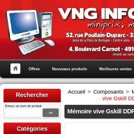
Offres
Nouveaux produits
Meilleures ventes
Accueil
>
Composants
>
Rechercher
vive Gskill
Entrez un nom de produit
Mémoire vive Gskill D
Catégories