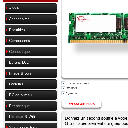
Apple
Accessoires
Portables
Composants
Connectique
Ecrans LCD
Image & Son
Envoyer à un ami
Logiciels
Imprimer
Agrandir
PC de bureau
EN SAVOIR PLUS
Périphériques
Réseaux & Wifi
Donnez un second souffle à votre
G.Skill spécialement conçues pour 
Stockage externe