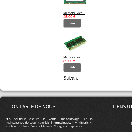
Mémoire vive...
45,00 €
Voir
Mémoire vive...
89,00 €
Voir
Suivant
ON PARLE DE NOUS...
LIENS U
"La boutique assure la vente, l'assemblage, et la
maintenance de tous matériels informatiques. « À miniprix »,
soulignent Phoun Vang et Antoine Vong, les cogérants.