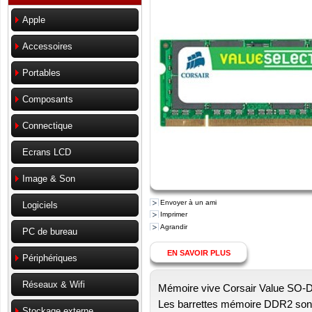
Apple
Accessoires
Portables
Composants
Connectique
Ecrans LCD
Image & Son
Envoyer à un ami
Logiciels
Imprimer
Agrandir
PC de bureau
EN SAVOIR PLUS
Périphériques
Réseaux & Wifi
Mémoire vive Corsair Value S
Les barrettes mémoire DDR2 sont
Stockage externe