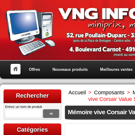
Offres
Nouveaux produits
Meilleures ventes
Accueil
>
Composants
>
Rechercher
vive Corsair Val
Entrez un nom de produit
Mémoire vive Corsair 
Catégories